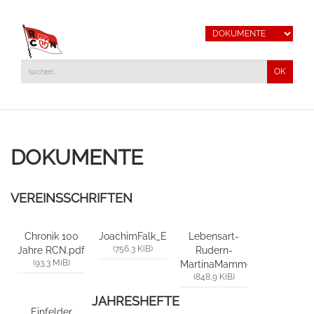
DOKUMENTE
VEREINSSCHRIFTEN
Chronik 100
JoachimFalk_Erinnerungen.pdf
Lebensart-
(756,3 KiB)
Jahre RCN.pdf
Rudern-
(93,3 MiB)
MartinaMammen.pdf
(848,9 KiB)
JAHRESHEFTE
Einfelder