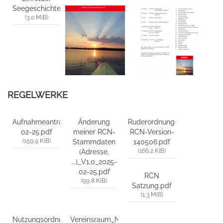
Seegeschichten.pdf
(3,0 MiB)
REGELWERKE
Aufnahmeantrag_V3.4_2025-
Änderung
Ruderordnung-
02-25.pdf
meiner RCN-
RCN-Version-
(159,9 KiB)
Stammdaten
140506.pdf
(166,2 KiB)
(Adresse,
...)_V1.0_2025-
02-25.pdf
RCN
(99,8 KiB)
Satzung.pdf
(1,3 MiB)
Nutzungsordnung
Vereinsraum_Nutzungsordnung_Mietvertrag_2