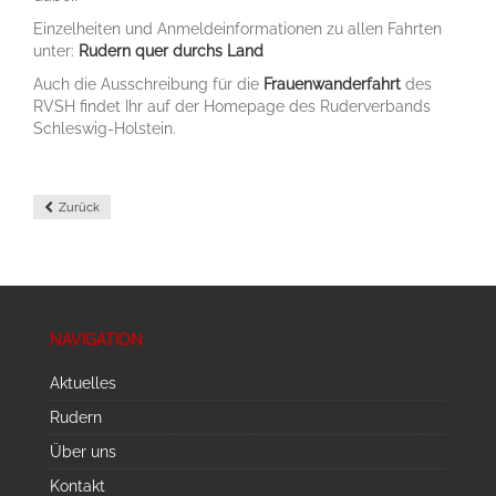
Einzelheiten und Anmeldeinformationen zu allen Fahrten
unter:
Rudern quer durchs Land
Auch die Ausschreibung für die
Frauenwanderfahrt
des
RVSH findet Ihr auf der Homepage des Ruderverbands
Schleswig-Holstein.
Zurück
NAVIGATION
Aktuelles
Rudern
Über uns
Kontakt